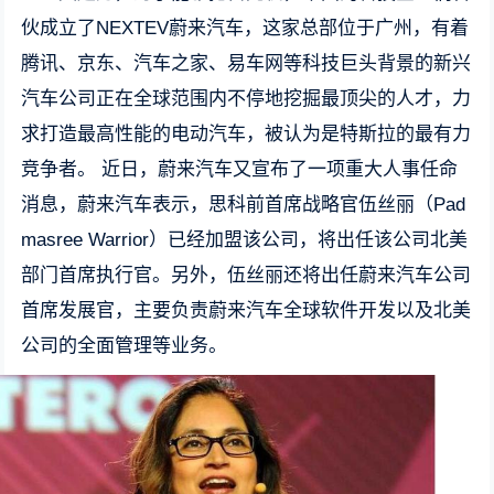
伙成立了NEXTEV蔚来汽车，这家总部位于广州，有着
腾讯、京东、汽车之家、易车网等科技巨头背景的新兴
汽车公司正在全球范围内不停地挖掘最顶尖的人才，力
求打造最高性能的电动汽车，被认为是特斯拉的最有力
竞争者。 近日，蔚来汽车又宣布了一项重大人事任命
消息，蔚来汽车表示，思科前首席战略官伍丝丽（Pad
masree Warrior）已经加盟该公司，将出任该公司北美
部门首席执行官。另外，伍丝丽还将出任蔚来汽车公司
首席发展官，主要负责蔚来汽车全球软件开发以及北美
公司的全面管理等业务。