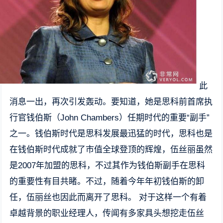
此
消息一出，再次引发轰动。要知道，她是思科前首席执
行官钱伯斯（John Chambers）任期时代的重要“副手”
之一。钱伯斯时代是思科发展最迅猛的时代，思科也是
在钱伯斯时代成就了市值全球登顶的辉煌，伍丝丽虽然
是2007年加盟的思科，不过其作为钱伯斯副手在思科
的重要性有目共睹。不过，随着今年年初钱伯斯的卸
任，伍丽丝也因此而离开了思科。 对于这样一个有着
卓越背景的职业经理人，传闻有多家具头想挖走伍丝