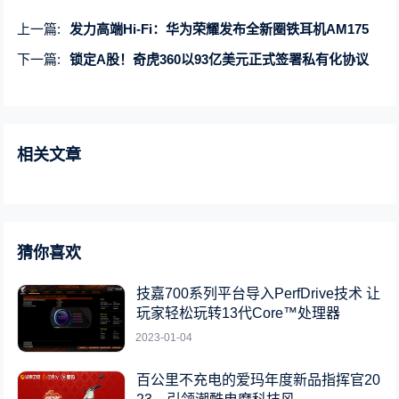
上一篇:
发力高端Hi-Fi：华为荣耀发布全新圈铁耳机AM175
下一篇:
锁定A股！奇虎360以93亿美元正式签署私有化协议
相关文章
猜你喜欢
技嘉700系列平台导入PerfDrive技术 让
玩家轻松玩转13代Core™处理器
2023-01-04
百公里不充电的爱玛年度新品指挥官20