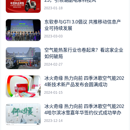
23，引领潮酷电摩科技风
2023-01-18
东软参与GTI 3.0倡议 共推移动信息产
业可持续发展
2023-03-03
空气能热泵行业也卷起来？看这家企业
如何破局
2024-02-27
冰火奇缘 热力向前 四季沐歌空气能202
4新技术新产品发布会圆满成功
2024-01-15
冰火奇缘 热力向前 四季沐歌空气能202
4哈尔滨冰雪嘉年华签约仪式成功举办
2023-12-14