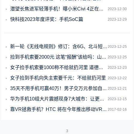
潜望长焦进军轻薄手机！曝小米Civi 4正在测试潜望镜头
2023-12-30
快科技2023年度评奖：手机SoC篇
2023-12-29
新一轮《无线电规则》修订：含6G、北斗短报文、手机直连卫星等
2023-12-25
捡到手机索要2000元 这笔“报酬”该给吗：山东高法科普
2023-12-25
女子捡手机索要1000称不给就扔河里 道德问题难强求：律师释疑
2023-12-23
女子捡到手机向失主索要千元：不给就扔河里
2023-12-22
35天不用手机可赢40万！男子交万元参加自律挑战 揉眼淘汰
2023-12-21
华为手机10组大片震撼现身7大城市：让更多人看见、感受、传递影像力量
2023-12-15
靠VR拯救手机？HTC 将在今年推出移动VR产品
2017-02-16
3