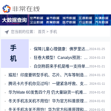
您当前的位置：
首页
> 手机
手
保障儿童心理健康：佛罗里达州将禁止16岁以下用户使用社交软件
2024-01-25
机
狂卷大模型！Canalys预测：2027年AI手机市场份额将达45%
2024-01-23
白剑称蔚来手机是唯一支持单手截屏手机被群嘲：露怯了 请大家尽情批评
2024-01-21
尴尬！印度要转型手机、芯片、汽车等制造业：年轻人宁愿种田不愿去打工
2024-01-15
腾讯卡片手机你见过吗！一键紧急呼救、支持微信支付
2024-01-11
华为Mate 60发售四个月 仍大量缺货一机难求！
2024-01-02
冬天手机冻关机不用怕！华为官方科普原理和解决办法
2024-01-01
冬天手机冻关不用怕！华为官方科普原理和解决办法
2024-01-01