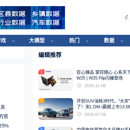
游戏
大模型
热门
数据
编辑推荐
1
匠心臻品 掌控随心 心系天
W25 | W25 Flip闪耀登场
2024-11-08
2
开创SUV油耗3时代，“大宋
了！宋L DM-i震撼上市13.5
布关
起
2024-07-26
的贫
5%
3
中国电信首款自主品牌AI手