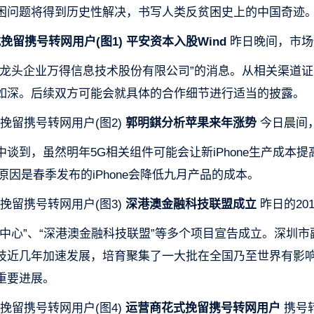
困问题将得到历史性解决，书写人类反贫困史上的中国奇迹
平安资本入股Wind
昨日晚间，市场
讯龙头企业万得信息技术股份有限公司”的消息。从相关渠道证
如深。后续双方可能会就具体的合作细节进行适当的披露。
郭明錤分析
苹果
来年涨势
今日晨间
到，虽然明年5G相关组件可能会让新iPhone生产成本提高
格。原因是春季发布的iPhone会降低九月产品的成本。
深港澳金融科技联盟成立
昨日的201
中心”、“深港澳金融科技联盟”等多个项目宣告成立。深圳市
技近几年加速发展，培育聚集了一大批在全国乃至世界有影
重要进展。
运营商花式挽留携号转网用户
携号