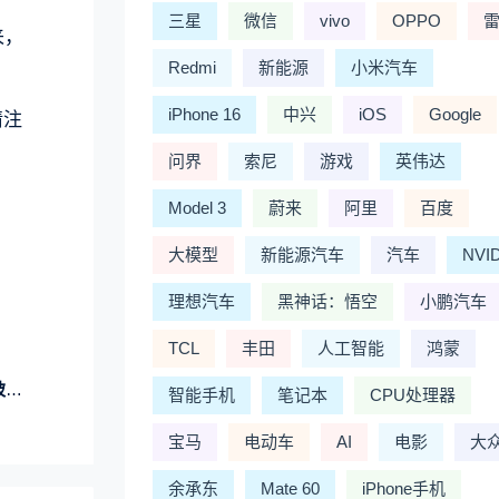
三星
微信
vivo
OPPO
来，
Redmi
新能源
小米汽车
iPhone 16
中兴
iOS
Google
请注
问界
索尼
游戏
英伟达
Model 3
蔚来
阿里
百度
大模型
新能源汽车
汽车
NVI
理想汽车
黑神话：悟空
小鹏汽车
TCL
丰田
人工智能
鸿蒙
员
智能手机
笔记本
CPU处理器
宝马
电动车
AI
电影
大
余承东
Mate 60
iPhone手机