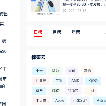
。
端—麦芒30 5G正式发布，
触手可及
2024-07-18
传出
实：
日榜
月榜
年榜
，据
30
标签云
9中
小米
华为
荣耀
高通
副市
比亚迪
苹果
AMD
iQOO
响的
京东
微软
特斯拉
Intel
半导体
Apple
小米SU7
马斯
转网