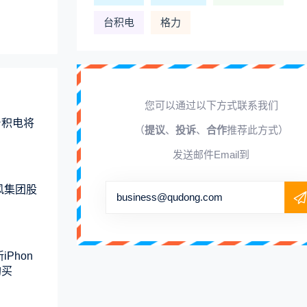
台积电
格力
您可以通过以下方式联系我们
台积电将
（
提议
、
投诉
、
合作
推荐此方式）
发送邮件Email到
business@qudong.com
Phon
购买