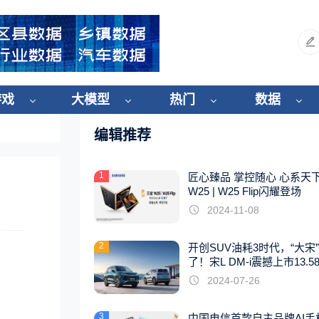
游戏
大模型
热门
数据
编辑推荐
1
匠心臻品 掌控随心 心系天
W25 | W25 Flip闪耀登场
2024-11-08
2
开创SUV油耗3时代，“大宋
了！宋L DM-i震撼上市13.5
起
2024-07-26
3
中国电信首款自主品牌AI手