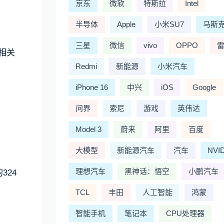
京东
微软
特斯拉
Intel
半导体
Apple
小米SU7
马斯
三星
微信
vivo
OPPO
相关
Redmi
新能源
小米汽车
iPhone 16
中兴
iOS
Google
问界
索尼
游戏
英伟达
Model 3
蔚来
阿里
百度
大模型
新能源汽车
汽车
NVI
理想汽车
黑神话：悟空
小鹏汽车
324
TCL
丰田
人工智能
鸿蒙
智能手机
笔记本
CPU处理器