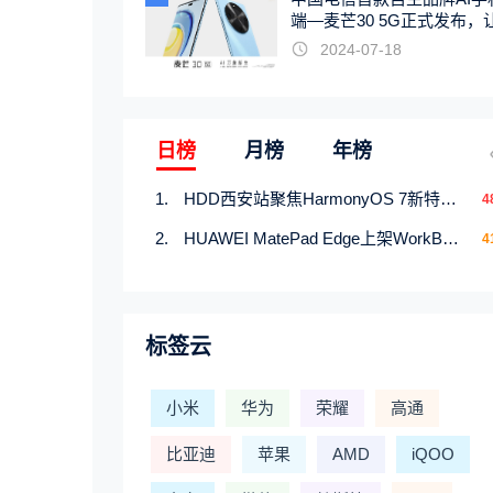
端—麦芒30 5G正式发布，
触手可及
2024-07-18
日榜
月榜
年榜
HDD西安站聚焦HarmonyOS 7新特性，解锁从互联到智能的应用开发新范式
4
HUAWEI MatePad Edge上架WorkBuddy鸿蒙PC版，说话就能干活的AI办公搭子
4
标签云
小米
华为
荣耀
高通
比亚迪
苹果
AMD
iQOO