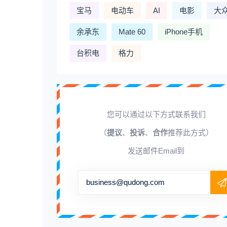
宝马
电动车
AI
电影
大
余承东
Mate 60
iPhone手机
台积电
格力
您可以通过以下方式联系我们
（
提议
、
投诉
、
合作
推荐此方式）
发送邮件Email到
business@qudong.com