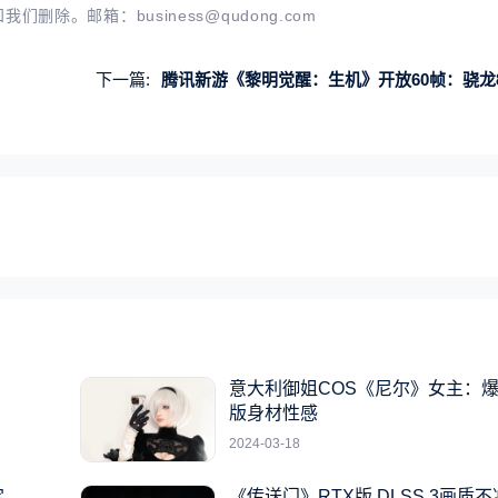
知我们删除。邮箱：
business@qudong.com
下一篇:
腾讯新游《黎明觉醒：生机》开放60帧：骁龙888、iPhone 13以上都
系
意大利御姐COS《尼尔》女主：
版身材性感
2024-03-18
定
《传送门》RTX版 DLSS 3画质不