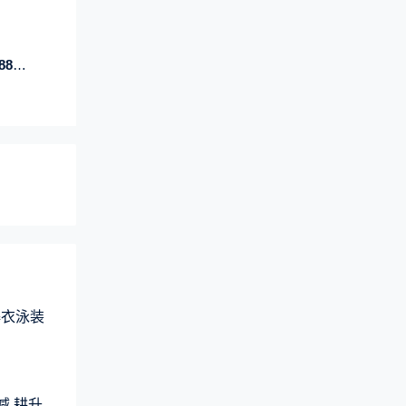
能开
爆衣泳装
减 耕升