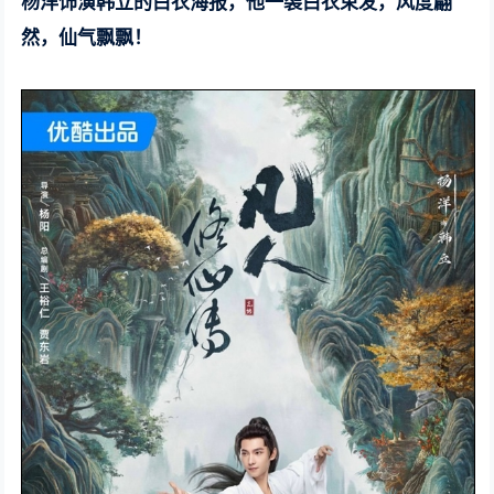
杨洋饰演韩立的白衣海报，他一袭白衣束发，风度翩
然，仙气飘飘！