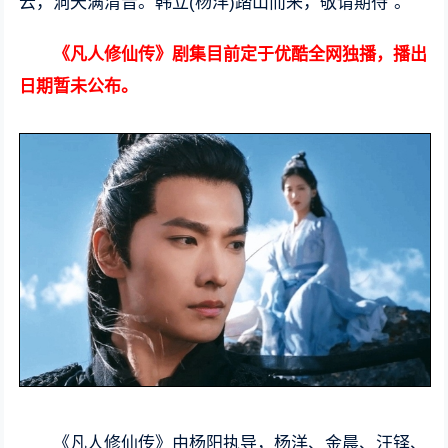
云，洞天满清音。韩立(杨洋)踏山而来，敬请期待”。
《凡人修仙传》剧集目前定于优酷全网独播，播出
日期暂未公布。
《凡人修仙传》由杨阳执导，杨洋、金晨、汪铎、