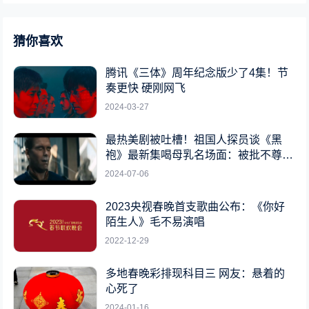
猜你喜欢
腾讯《三体》周年纪念版少了4集！节
奏更快 硬刚网飞
2024-03-27
最热美剧被吐槽！祖国人探员谈《黑
袍》最新集喝母乳名场面：被批不尊重
女性
2024-07-06
2023央视春晚首支歌曲公布：《你好
陌生人》毛不易演唱
2022-12-29
多地春晚彩排现科目三 网友：悬着的
心死了
2024-01-16