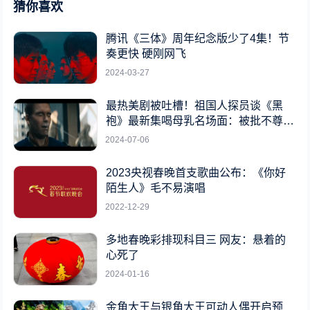
猜你喜欢
腾讯《三体》周年纪念版少了4集！节
奏更快 硬刚网飞
2024-03-27
最热美剧被吐槽！祖国人探员谈《黑
袍》最新集喝母乳名场面：被批不尊重
女性
2024-07-06
2023央视春晚首支歌曲公布：《你好
陌生人》毛不易演唱
2022-12-29
多地春晚彩排现科目三 网友：悬着的
心死了
2024-01-16
金角大王与银角大王可动人偶开启预