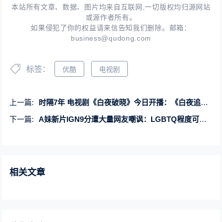
本站所有文章、数据、图片均来自互联网,一切版权均归源网站
或源作者所有。
如果侵犯了你的权益请来信告知我们删除。邮箱：
business@qudong.com
标签：
优酷
电视剧
上一篇:
时隔7年 电视剧《白夜破晓》今日开播：《白夜追凶》原班人马回归
下一篇:
A妹新片IGN9分遭大量网友嘲讽：LGBTQ程度可见一斑
相关文章