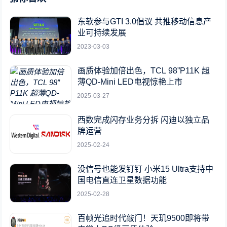
东软参与GTI 3.0倡议 共推移动信息产
业可持续发展
2023-03-03
画质体验加倍出色，TCL 98”P11K 超
薄QD-Mini LED电视惊艳上市
2025-03-27
西数完成闪存业务分拆 闪迪以独立品
牌运营
2025-02-24
没信号也能发钉钉 小米15 Ultra支持中
国电信直连卫星数据功能
2025-02-28
百帧光追时代敲门！天玑9500即将带