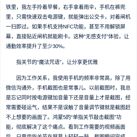
铁里，我左手拎着早餐，右手拿着雨伞，手机在裤兜
里，只需快速双击电源键，就能弹出公交卡，对着闸机
一扫即过。如果手机支持NFC功能，甚至不用解锁屏
幕，直接贴近闸机就能刷卡。这种“无感支付”体验，让
通勤效率提升了至少30%。
指关节的“魔法咒语”，让分享更优雅
因为工作关系，我使用手机的频率非常高，除了用
微信沟通外，手机截图也是常事儿。以前截图时，我总
是忘记同时按电源键加音量下还是音量上才是截图，经
常需要碰运气，结果不是误触了音量调节键就是截图赶
不上想要的画面了。鸿蒙5的“单指关节敲击截图”功
能，彻底解决了这个痛点。看到工作需要的视频画面
后，只需用指关节在屏幕上轻轻一敲，截图瞬间完成，