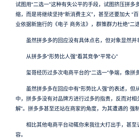
试图用“二选一”这种有失公平的手段，试图挤压拼多
缩，而是将继续坚持“新消费主义”，甚至还要加大 
业依据新施行的《电子 商务法》，群策群力杜绝“二选
虽然拼多多的回应没有具体点名，但对象显然并
从拼多多“形势比人强”看其竞争“平常心”
玺哥经历过多次电商平台的“二选一”争端，像拼
虽然拼多多在回应中有“形势比人强”的表述，但
中，拼多多没有对品牌方进行过多的指责，反而对相关
解”。拼多多甚至还站在商家的角度，为其遭遇的 强制
相比其他电商平台动辄你来我往大打出手，甚至诉
容。