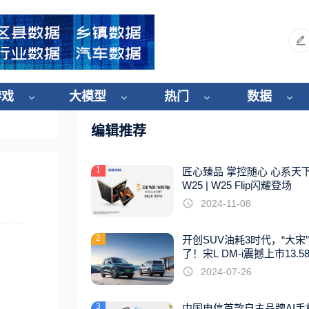
游戏
大模型
热门
数据
编辑推荐
1
匠心臻品 掌控随心 心系天
W25 | W25 Flip闪耀登场
2024-11-08
2
开创SUV油耗3时代，“大宋
了！宋L DM-i震撼上市13.5
起
2024-07-26
3
中国电信首款自主品牌AI手