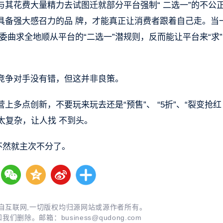
其花费大量精力去试图迁就部分平台强制“ 二选一”的不公
具备强大感召力的品 牌，才能真正让消费者跟着自己走。当
委曲求全地顺从平台的“二选一”潜规则，反而能让平台来“求
竞争对手没有错，但这并非良策。
多点创新，不要玩来玩去还是“预售”、 “5折”、“裂变抢红
太复杂，让人找 不到头。
不然就主次不分了。
自互联网,一切版权均归源网站或源作者所有。
知我们删除。邮箱：
business@qudong.com