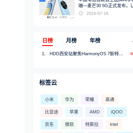
端—麦芒30 5G正式发布，
触手可及
2024-07-18
日榜
月榜
年榜
HDD西安站聚焦HarmonyOS 7新特性，解锁从互联到智能的应用开发新范式
4
标签云
小米
华为
荣耀
高通
比亚迪
苹果
AMD
iQOO
京东
微软
特斯拉
Intel