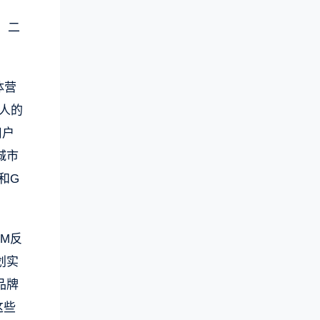
，二
体营
惊人的
用户
城市
和G
2M反
划实
品牌
这些