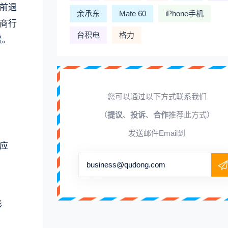
面前退
余承东
Mate 60
iPhone手机
电商行
台积电
格力
景。
您可以通过以下方式联系我们
（
提议
、
投诉
、
合作
推荐此方式）
发送邮件Email到
回应
business@qudong.com
形