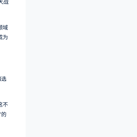
大战
领域
成为
四选
这不
”的