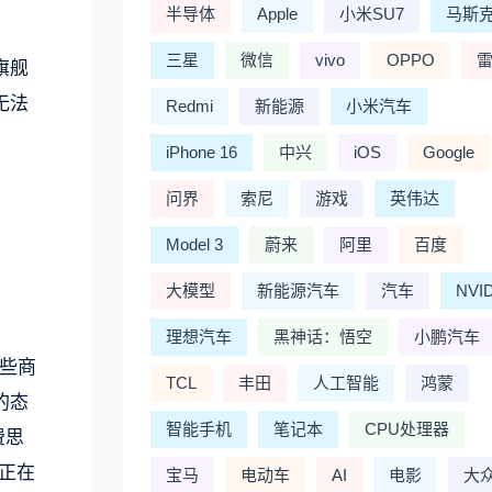
半导体
Apple
小米SU7
马斯
三星
微信
vivo
OPPO
旗舰
无法
Redmi
新能源
小米汽车
iPhone 16
中兴
iOS
Google
问界
索尼
游戏
英伟达
Model 3
蔚来
阿里
百度
大模型
新能源汽车
汽车
NVI
理想汽车
黑神话：悟空
小鹏汽车
这些商
TCL
丰田
人工智能
鸿蒙
的态
智能手机
笔记本
CPU处理器
费思
台正在
宝马
电动车
AI
电影
大