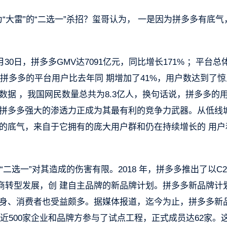
“大雷”的“二选一”杀招？玺哥认为， 一是因为拼多多有底气
30日，拼多多GMV达7091亿元，同比增长171% ；平台总
，拼多多的平台用户比去年同 期增加了41%，用户数达到了
局的数据 ，我国网民数量总共为8.3亿人，换句话说，拼多多的
，拼多多强大的渗透力正成为其最有利的竞争力武器。从低线
的底气，来自于它拥有的庞大用户群和仍在持续增长的 用户
“二选一”对其造成的伤害有限。2018 年，拼多多推出了以C
商转型发展，创 建自主品牌的新品牌计划。拼多多新品牌计
自身、消费者也受益颇多。据媒体报道，迄今为止，拼多多新
，近500家企业和品牌方参与了试点工程，正式成员达62家。