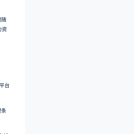
跟随
力资
平台
理条