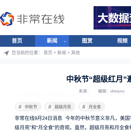
首页
新闻
图赏
视频
您当前的位置：
首页
>
新闻
>
其他
中秋节“超级红月”邂
来源：
编辑：vbeiyou
#
#
#
中秋节
超级月亮
月全食
非常在线9月24日消息 今年的中秋节意义非凡，美国
级月亮”和“月全食”的奇观。虽然，超级月亮和月全