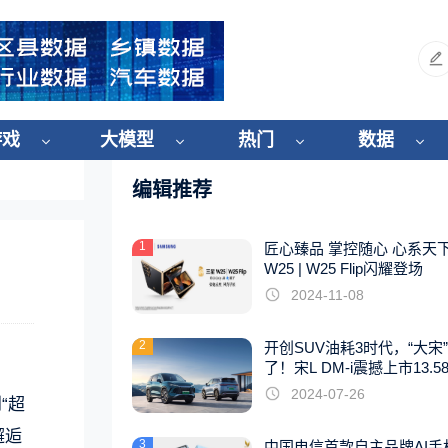
游戏
大模型
热门
数据
编辑推荐
1
匠心臻品 掌控随心 心系天
W25 | W25 Flip闪耀登场
2024-11-08
2
开创SUV油耗3时代，“大宋
了！宋L DM-i震撼上市13.5
起
2024-07-26
“超
邂逅
3
中国电信首款自主品牌AI手