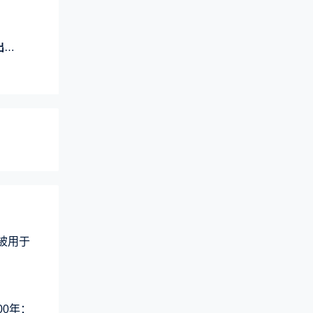
彩
术被用于
00年：