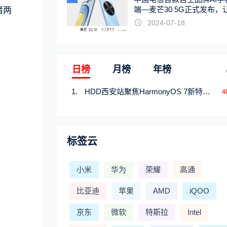
端—麦芒30 5G正式发布，
睹两
触手可及
2024-07-18
日榜
月榜
年榜
HDD西安站聚焦HarmonyOS 7新特性，解锁从互联到智能的应用开发新范式
4
标签云
小米
华为
荣耀
高通
比亚迪
苹果
AMD
iQOO
京东
微软
特斯拉
Intel