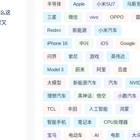
半导体
Apple
小米SU7
马斯
么这
三星
微信
vivo
OPPO
球又
Redmi
新能源
小米汽车
iPhone 16
中兴
iOS
Google
问界
索尼
游戏
英伟达
Model 3
蔚来
阿里
百度
大模型
新能源汽车
汽车
NVI
理想汽车
黑神话：悟空
小鹏汽车
TCL
丰田
人工智能
鸿蒙
智能手机
笔记本
CPU处理器
宝马
电动车
AI
电影
大