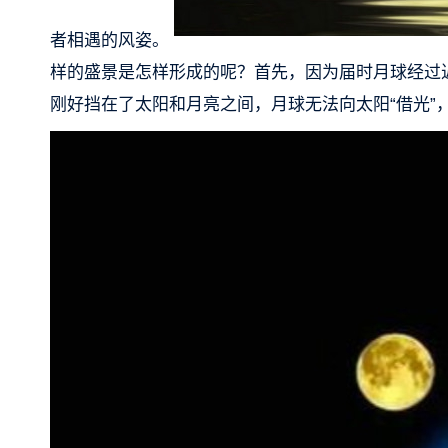
者相遇的风姿。
样的盛景是怎样形成的呢？首先，因为届时月球经过
刚好挡在了太阳和月亮之间，月球无法向太阳“借光”