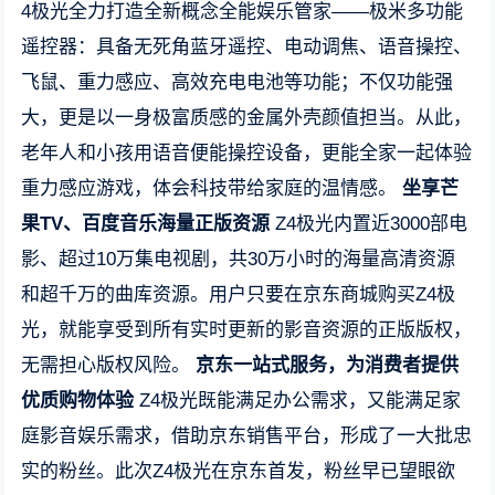
4极光全力打造全新概念全能娱乐管家——极米多功能
遥控器：具备无死角蓝牙遥控、电动调焦、语音操控、
飞鼠、重力感应、高效充电电池等功能；不仅功能强
大，更是以一身极富质感的金属外壳颜值担当。从此，
老年人和小孩用语音便能操控设备，更能全家一起体验
重力感应游戏，体会科技带给家庭的温情感。
坐享芒
果TV、百度音乐海量正版资源
Z4极光内置近3000部电
影、超过10万集电视剧，共30万小时的海量高清资源
和超千万的曲库资源。用户只要在京东商城购买Z4极
光，就能享受到所有实时更新的影音资源的正版版权，
无需担心版权风险。
京东一站式服务，为消费者提供
优质购物体验
Z4极光既能满足办公需求，又能满足家
庭影音娱乐需求，借助京东销售平台，形成了一大批忠
实的粉丝。此次Z4极光在京东首发，粉丝早已望眼欲