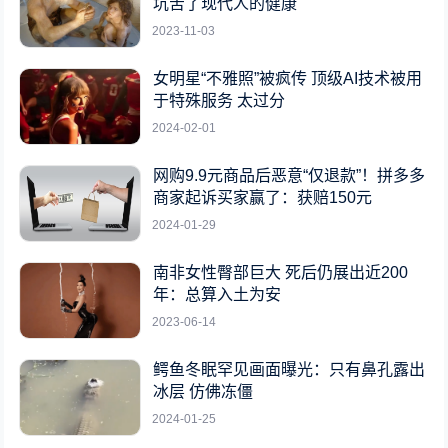
坑苦了现代人的健康
2023-11-03
女明星“不雅照”被疯传 顶级AI技术被用
于特殊服务 太过分
2024-02-01
网购9.9元商品后恶意“仅退款”！拼多多
商家起诉买家赢了：获赔150元
2024-01-29
南非女性臀部巨大 死后仍展出近200
年：总算入土为安
2023-06-14
鳄鱼冬眠罕见画面曝光：只有鼻孔露出
冰层 仿佛冻僵
2024-01-25