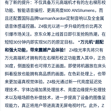
有了新的提升：不仅具备万元高端机才有的左右梯形校
功能、智能语音操控、更高亮度600 ANSIlumens，而
且还配置国际品牌harman/kardon定制音响以及全金属
语音体感遥控器。Z4极光以进一步升级的性价比再次
引爆市场关注。京东众筹上线首日即引发抢购热潮，在
短短30分钟内即实现50万的原定目标。
“万元机”超配
和强大功能，带来震撼产品体验！
Z4极光率先将只有
万元高端机才拥有的左右梯形校正功能置入其中，正负
30度，侧面投影也可得方正画面。即使将机器放在床头
斜着投放也能拥有高品质的画面。在色彩处理上，也带
来更加逼真视觉体验。Z4极光通过新一代亮度延迟处
理技术、字体边缘加黑处理技术、亮度边缘提升处理技
术以及暗场颜色补偿技术，进一步提高了设备的图像呈
现能力，真正将用户带进高清无屏电视时代。此外，Z