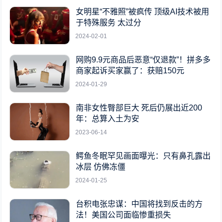
女明星“不雅照”被疯传 顶级AI技术被用
于特殊服务 太过分
2024-02-01
网购9.9元商品后恶意“仅退款”！拼多多
商家起诉买家赢了：获赔150元
2024-01-29
南非女性臀部巨大 死后仍展出近200
年：总算入土为安
2023-06-14
鳄鱼冬眠罕见画面曝光：只有鼻孔露出
冰层 仿佛冻僵
2024-01-25
台积电张忠谋：中国将找到反击的方
法！美国公司面临惨重损失