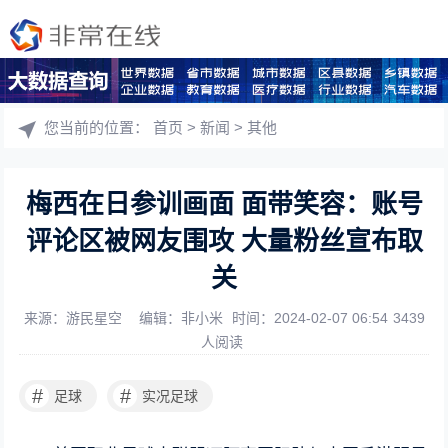
您当前的位置：
首页
>
新闻
>
其他
梅西在日参训画面 面带笑容：账号
评论区被网友围攻 大量粉丝宣布取
关
来源：游民星空
编辑：非小米
时间：2024-02-07 06:54
3439
人阅读
#
#
足球
实况足球