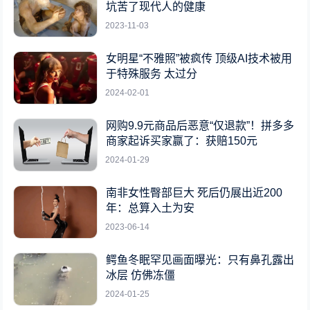
坑苦了现代人的健康
2023-11-03
女明星“不雅照”被疯传 顶级AI技术被用
于特殊服务 太过分
2024-02-01
网购9.9元商品后恶意“仅退款”！拼多多
商家起诉买家赢了：获赔150元
2024-01-29
南非女性臀部巨大 死后仍展出近200
年：总算入土为安
2023-06-14
鳄鱼冬眠罕见画面曝光：只有鼻孔露出
冰层 仿佛冻僵
2024-01-25