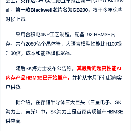
会上，英伟达CEO黄仁勋宣布推出新一代GPU Blackw
ell，
第一款Blackwell芯片名为GB200，
将于今年晚些
时候上市。
采用台积电4NP工艺制程，配备192 HBM3E内
存，共有2080亿个晶体管，大语言模型性能比H100提
升30倍，成本和能耗降低96%。
随后SK海力士发布公告称，
其最新的超高性能AI
内存产品HBM3E已开始量产，
并将从本月下旬起向客
户供货。
据介绍，在存储半导体三大巨头（三星电子、SK
海力士、美光）中，SK海力士是首家实现量产HBM3E
供应商。