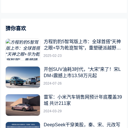
猜你喜欢
方程豹豹5智驾版上市：全球首搭“天神
之眼+华为乾崑智驾”，重塑硬派越野新
标杆
2025-02-23
开创SUV油耗3时代，“大宋”来了！宋L
DM-i震撼上市13.58万元起
2024-07-26
雷军：小米汽车销售网预计年底覆盖39
城 共计211家
2024-03-29
DeepSeek干穿美股，秦、宋、元改写