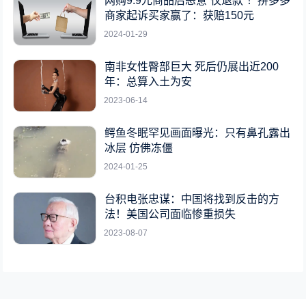
网购9.9元商品后恶意“仅退款”！拼多多
商家起诉买家赢了：获赔150元
2024-01-29
南非女性臀部巨大 死后仍展出近200
年：总算入土为安
2023-06-14
鳄鱼冬眠罕见画面曝光：只有鼻孔露出
冰层 仿佛冻僵
2024-01-25
台积电张忠谋：中国将找到反击的方
法！美国公司面临惨重损失
2023-08-07