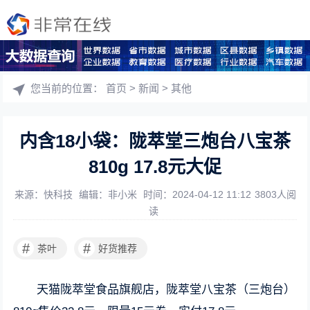
您当前的位置：
首页
>
新闻
>
其他
内含18小袋：陇萃堂三炮台八宝茶
810g 17.8元大促
来源：快科技
编辑：非小米
时间：2024-04-12 11:12
3803人阅
读
#
#
茶叶
好货推荐
天猫陇萃堂食品旗舰店，陇萃堂八宝茶（三炮台）