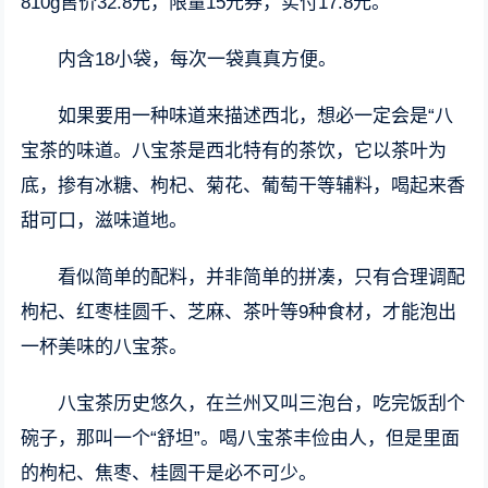
810g售价32.8元，限量15元券，实付17.8元。
内含18小袋，每次一袋真真方便。
如果要用一种味道来描述西北，想必一定会是“八
宝茶的味道。八宝茶是西北特有的茶饮，它以茶叶为
底，掺有冰糖、枸杞、菊花、葡萄干等辅料，喝起来香
甜可口，滋味道地。
看似简单的配料，并非简单的拼凑，只有合理调配
枸杞、红枣桂圆千、芝麻、茶叶等9种食材，才能泡出
一杯美味的八宝茶。
八宝茶历史悠久，在兰州又叫三泡台，吃完饭刮个
碗子，那叫一个“舒坦”。喝八宝茶丰俭由人，但是里面
的枸杞、焦枣、桂圆干是必不可少。