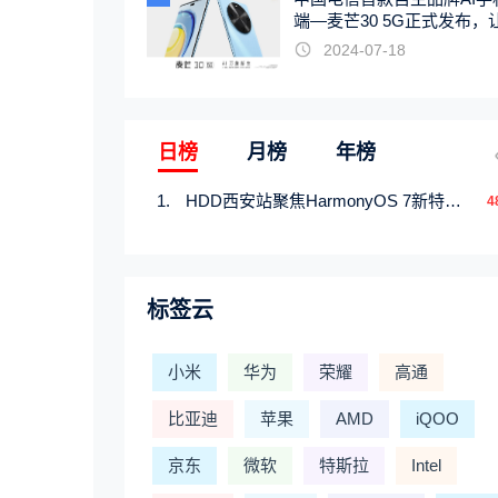
端—麦芒30 5G正式发布，
触手可及
2024-07-18
日榜
月榜
年榜
HDD西安站聚焦HarmonyOS 7新特性，解锁从互联到智能的应用开发新范式
4
标签云
小米
华为
荣耀
高通
比亚迪
苹果
AMD
iQOO
京东
微软
特斯拉
Intel