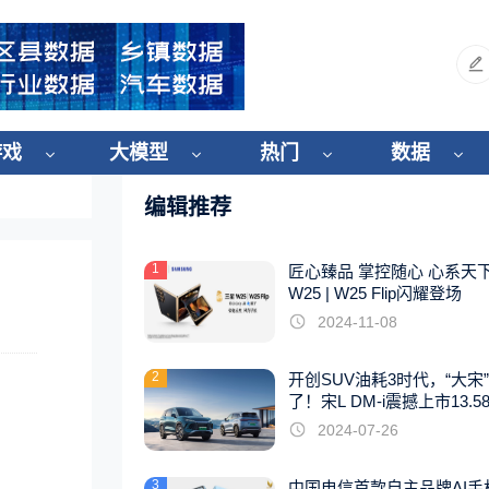
游戏
大模型
热门
数据
编辑推荐
1
匠心臻品 掌控随心 心系天
W25 | W25 Flip闪耀登场
2024-11-08
2
开创SUV油耗3时代，“大宋
了！宋L DM-i震撼上市13.5
起
2024-07-26
3
中国电信首款自主品牌AI手