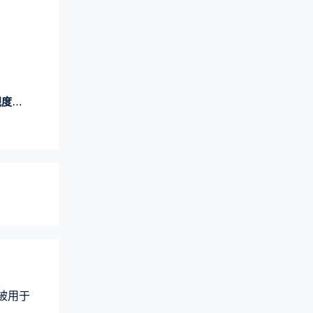
元）
术被用于