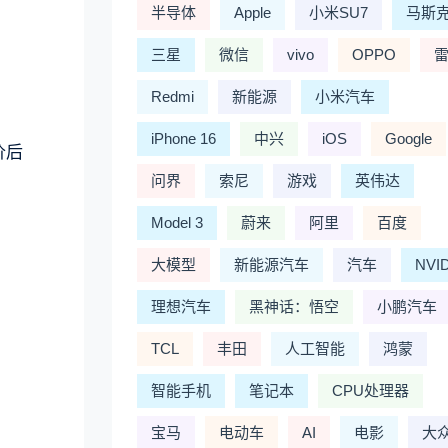
半导体
Apple
小米SU7
马斯
三星
微信
vivo
OPPO
Redmi
新能源
小米汽车
iPhone 16
中兴
iOS
Google
价后
问界
索尼
游戏
英伟达
Model 3
蔚来
阿里
百度
大模型
新能源汽车
汽车
NVI
理想汽车
黑神话：悟空
小鹏汽车
TCL
丰田
人工智能
鸿蒙
智能手机
笔记本
CPU处理器
宝马
电动车
AI
电影
大