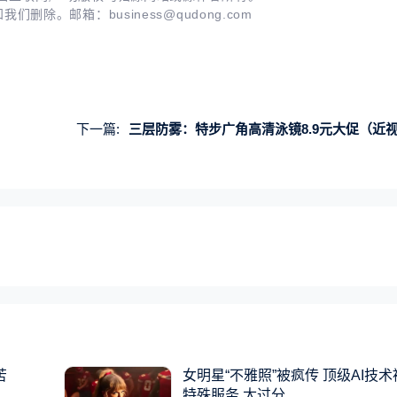
知我们删除。邮箱：
business@qudong.com
下一篇:
三层防雾：特步广角高清泳镜8.9元大促（近视度数款16
苦
女明星“不雅照”被疯传 顶级AI技
特殊服务 太过分