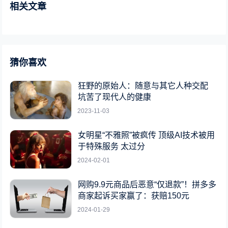
相关文章
猜你喜欢
狂野的原始人：随意与其它人种交配
坑苦了现代人的健康
2023-11-03
女明星“不雅照”被疯传 顶级AI技术被用
于特殊服务 太过分
2024-02-01
网购9.9元商品后恶意“仅退款”！拼多多
商家起诉买家赢了：获赔150元
2024-01-29