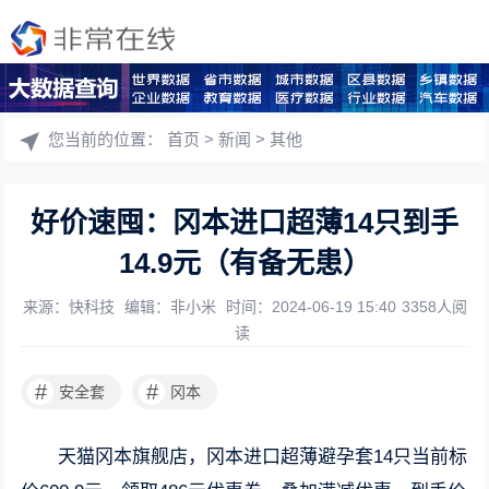
您当前的位置：
首页
>
新闻
>
其他
好价速囤：冈本进口超薄14只到手
14.9元（有备无患）
来源：快科技
编辑：非小米
时间：2024-06-19 15:40
3358人阅
读
#
#
安全套
冈本
天猫冈本旗舰店，冈本进口超薄避孕套14只当前标