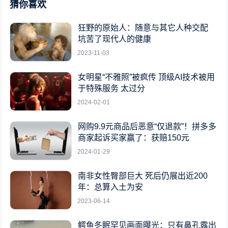
猜你喜欢
狂野的原始人：随意与其它人种交配
坑苦了现代人的健康
2023-11-03
女明星“不雅照”被疯传 顶级AI技术被用
于特殊服务 太过分
2024-02-01
网购9.9元商品后恶意“仅退款”！拼多多
商家起诉买家赢了：获赔150元
2024-01-29
南非女性臀部巨大 死后仍展出近200
年：总算入土为安
2023-06-14
鳄鱼冬眠罕见画面曝光：只有鼻孔露出