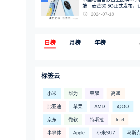
端—麦芒30 5G正式发布，
触手可及
2024-07-18
日榜
月榜
年榜
标签云
小米
华为
荣耀
高通
比亚迪
苹果
AMD
iQOO
京东
微软
特斯拉
Intel
半导体
Apple
小米SU7
马斯