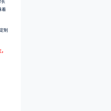
时长
味着
，定制
主，