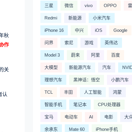
三星
微信
vivo
OPPO
Redmi
新能源
小米汽车
iPhone 16
中兴
iOS
Google
年秋
问界
索尼
游戏
英伟达
及协作
Model 3
蔚来
阿里
百度
大模型
新能源汽车
汽车
NVI
步的关
理想汽车
黑神话：悟空
小鹏汽车
TCL
丰田
人工智能
鸿蒙
者认
智能手机
笔记本
CPU处理器
宝马
电动车
AI
电影
大
余承东
Mate 60
iPhone手机