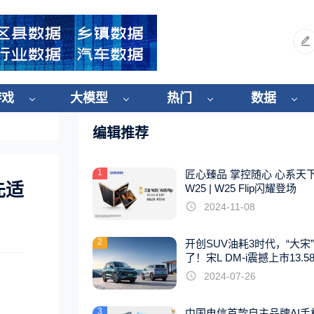
游戏
大模型
热门
数据
编辑推荐
1
匠心臻品 掌控随心 心系天
先适
W25 | W25 Flip闪耀登场
2024-11-08
2
开创SUV油耗3时代，“大宋
了！宋L DM-i震撼上市13.5
起
2024-07-26
3
中国电信首款自主品牌AI手