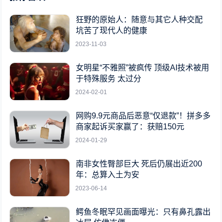
狂野的原始人：随意与其它人种交配
坑苦了现代人的健康
2023-11-03
女明星“不雅照”被疯传 顶级AI技术被用
于特殊服务 太过分
2024-02-01
网购9.9元商品后恶意“仅退款”！拼多多
商家起诉买家赢了：获赔150元
2024-01-29
南非女性臀部巨大 死后仍展出近200
年：总算入土为安
2023-06-14
鳄鱼冬眠罕见画面曝光：只有鼻孔露出