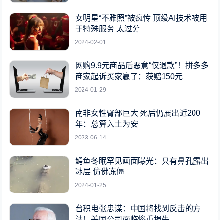
女明星“不雅照”被疯传 顶级AI技术被用
于特殊服务 太过分
2024-02-01
网购9.9元商品后恶意“仅退款”！拼多多
商家起诉买家赢了：获赔150元
2024-01-29
南非女性臀部巨大 死后仍展出近200
年：总算入土为安
2023-06-14
鳄鱼冬眠罕见画面曝光：只有鼻孔露出
冰层 仿佛冻僵
2024-01-25
台积电张忠谋：中国将找到反击的方
法！美国公司面临惨重损失