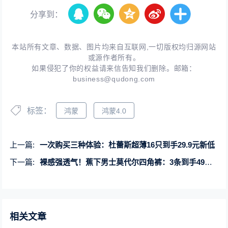
分享到：
本站所有文章、数据、图片均来自互联网,一切版权均归源网站
或源作者所有。
如果侵犯了你的权益请来信告知我们删除。邮箱：
business@qudong.com
标签：
鸿蒙
鸿蒙4.0
上一篇:
一次购买三种体验：杜蕾斯超薄16只到手29.9元新低
下一篇:
裸感强透气！蕉下男士莫代尔四角裤：3条到手49元（日常89）
相关文章