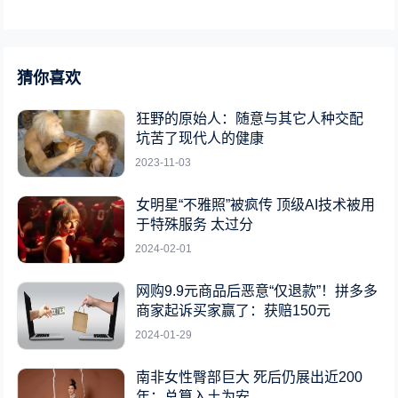
猜你喜欢
狂野的原始人：随意与其它人种交配
坑苦了现代人的健康
2023-11-03
女明星“不雅照”被疯传 顶级AI技术被用
于特殊服务 太过分
2024-02-01
网购9.9元商品后恶意“仅退款”！拼多多
商家起诉买家赢了：获赔150元
2024-01-29
南非女性臀部巨大 死后仍展出近200
年：总算入土为安