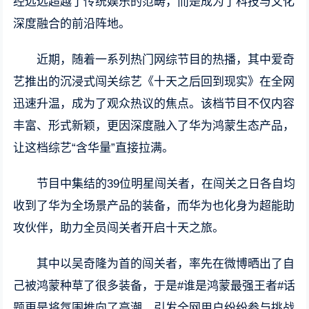
经远远超越了传统娱乐的范畴，而是成为了科技与文化
深度融合的前沿阵地。
近期，随着一系列热门网综节目的热播，其中爱奇
艺推出的沉浸式闯关综艺《十天之后回到现实》在全网
迅速升温，成为了观众热议的焦点。该档节目不仅内容
丰富、形式新颖，更因深度融入了华为鸿蒙生态产品，
让这档综艺“含华量”直接拉满。
节目中集结的39位明星闯关者，在闯关之日各自均
收到了华为全场景产品的装备，而华为也化身为超能助
攻伙伴，助力全员闯关者开启十天之旅。
其中以吴奇隆为首的闯关者，率先在微博晒出了自
己被鸿蒙种草了很多装备，于是#谁是鸿蒙最强王者#话
题更是将氛围推向了高潮，引发全网用户纷纷参与挑战