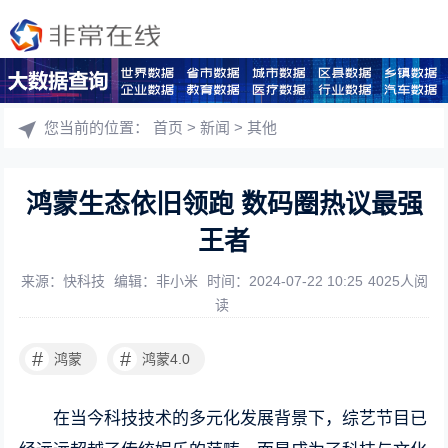
您当前的位置：
首页
>
新闻
>
其他
鸿蒙生态依旧领跑 数码圈热议最强
王者
来源：快科技
编辑：非小米
时间：2024-07-22 10:25
4025人阅
读
#
#
鸿蒙
鸿蒙4.0
在当今科技技术的多元化发展背景下，综艺节目已