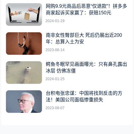
网购9.9元商品后恶意“仅退款”！拼多多
商家起诉买家赢了：获赔150元
2024-01-29
南非女性臀部巨大 死后仍展出近200
年：总算入土为安
2023-06-14
鳄鱼冬眠罕见画面曝光：只有鼻孔露出
冰层 仿佛冻僵
2024-01-25
台积电张忠谋：中国将找到反击的方
法！美国公司面临惨重损失
2023-08-07