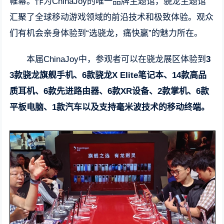
帷幕。作为ChinaJoy的唯一品牌主题馆，骁龙主题馆
汇聚了全球移动游戏领域的前沿技术和极致体验。观众
们有机会亲身体验到“选骁龙，痛快赢”的魅力所在。
本届ChinaJoy中，参观者可以在骁龙展区体验到
3
3款骁龙旗舰手机、6款骁龙X Elite笔记本、14款高品
质耳机、6款先进路由器、6款XR设备、2款掌机、6款
平板电脑、1款汽车以及支持毫米波技术的移动终端。