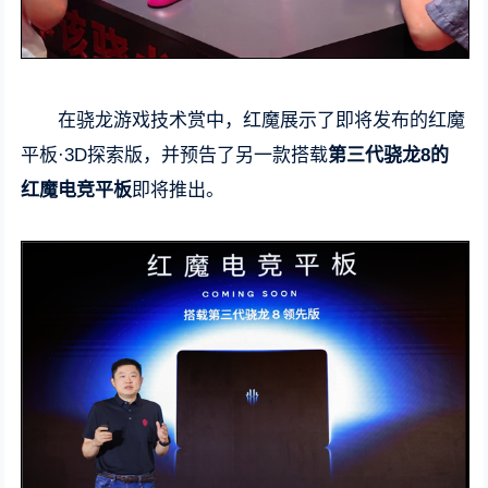
在骁龙游戏技术赏中，红魔展示了即将发布的红魔
平板·3D探索版，并预告了另一款搭载
第三代骁龙8的
红魔电竞平板
即将推出。