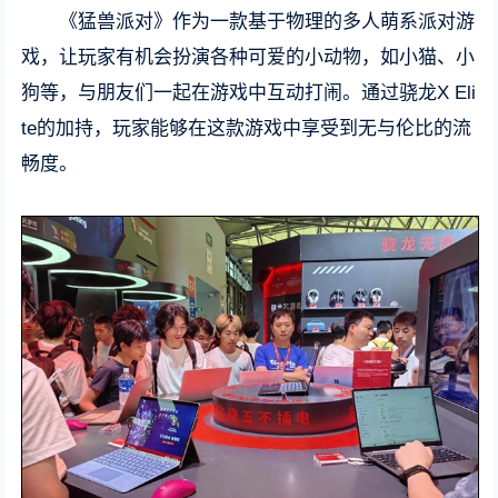
《猛兽派对》作为一款基于物理的多人萌系派对游
戏，让玩家有机会扮演各种可爱的小动物，如小猫、小
狗等，与朋友们一起在游戏中互动打闹。通过骁龙X Eli
te的加持，玩家能够在这款游戏中享受到无与伦比的流
畅度。