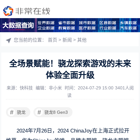
您当前的位置：
首页
>
新闻
>
其他
全场景赋能！骁龙探索游戏的未来
体验全面升级
来源：快科技
编辑：非小米
时间：2024-07-29 15:00
3401人阅
读
#
#
骁龙
骁龙8 Gen3
2024年7月26日，2024 ChinaJoy在上海正式拉开