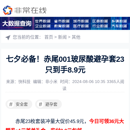
您当前的位置：
首页
>
新闻
>
其他
七夕必备！赤尾001玻尿酸避孕套23
只到手8.9元
来源：快科技
编辑：非小米
时间：2024-08-06 10:35
3365人阅
读
#
#
安全套
避孕套
赤尾23枚套装冲量大促价45.9元，
今日可领36元大