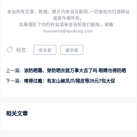
本站所有文章、数据、图片均来自互联网,一切版权均归源网站
或源作者所有。
如果侵犯了你的权益请来信告知我们删除。邮箱：
business@qudong.com
标签：
安全套
避孕套
上一篇:
涂防晒霜、穿防晒衣就万事大吉了吗 眼睛也得防晒
下一篇:
嗦得过瘾：有友山椒凤爪/猪皮等29元7包大促
相关文章