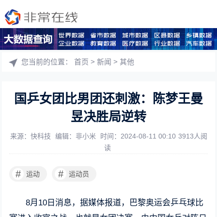
您当前的位置：
首页
>
新闻
>
其他
国乒女团比男团还刺激：陈梦王曼
昱决胜局逆转
来源：快科技
编辑：非小米
时间：2024-08-11 00:10
3913人阅
读
#
#
运动
运动员
8月10日消息，据媒体报道，巴黎奥运会乒乓球比