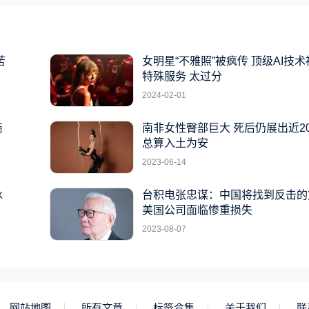
苦
女明星“不雅照”被疯传 顶级AI技
特殊服务 太过分
2024-02-01
商
南非女性臀部巨大 死后仍展出近2
总算入土为安
2023-06-14
冰
台积电张忠谋：中国将找到反击的
美国公司面临惨重损失
2023-08-07
网站地图
所有文章
标签合集
关于我们
联