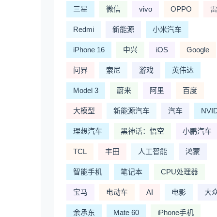
三星
微信
vivo
OPPO
Redmi
新能源
小米汽车
iPhone 16
中兴
iOS
Google
问界
索尼
游戏
英伟达
Model 3
蔚来
阿里
百度
大模型
新能源汽车
汽车
NVI
理想汽车
黑神话：悟空
小鹏汽车
TCL
丰田
人工智能
鸿蒙
智能手机
笔记本
CPU处理器
宝马
电动车
AI
电影
大
余承东
Mate 60
iPhone手机