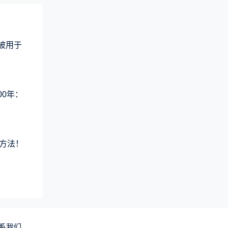
术被用于
00年：
方法！
系我们