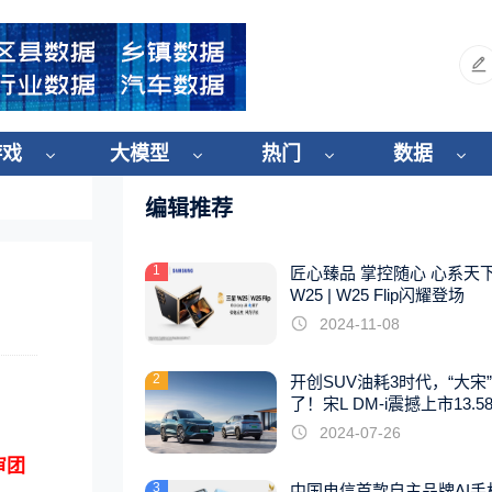
游戏
大模型
热门
数据
编辑推荐
1
匠心臻品 掌控随心 心系天
W25 | W25 Flip闪耀登场
2024-11-08
2
开创SUV油耗3时代，“大宋
了！宋L DM-i震撼上市13.5
起
2024-07-26
审团
3
中国电信首款自主品牌AI手