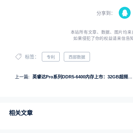
分享到：
本站所有文章、数据、图片均来
如果侵犯了你的权益请来信告
标签：
专利
西部数据
上一篇:
英睿达Pro系列DDR5-6400内存上市：32GB超频套装首发799元
相关文章