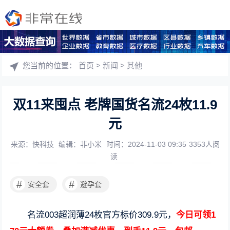
您当前的位置：
首页
>
新闻
>
其他
双11来囤点 老牌国货名流24枚11.9
元
来源：快科技
编辑：非小米
时间：2024-11-03 09:35
3353人阅
读
#
#
安全套
避孕套
名流003超润薄24枚官方标价309.9元，
今日可领1