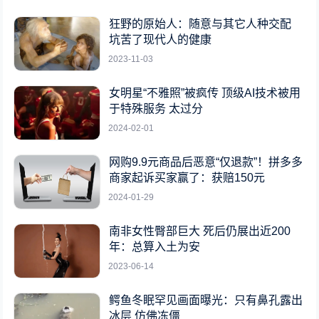
狂野的原始人：随意与其它人种交配
坑苦了现代人的健康
2023-11-03
女明星“不雅照”被疯传 顶级AI技术被用
于特殊服务 太过分
2024-02-01
网购9.9元商品后恶意“仅退款”！拼多多
商家起诉买家赢了：获赔150元
2024-01-29
南非女性臀部巨大 死后仍展出近200
年：总算入土为安
2023-06-14
鳄鱼冬眠罕见画面曝光：只有鼻孔露出
冰层 仿佛冻僵