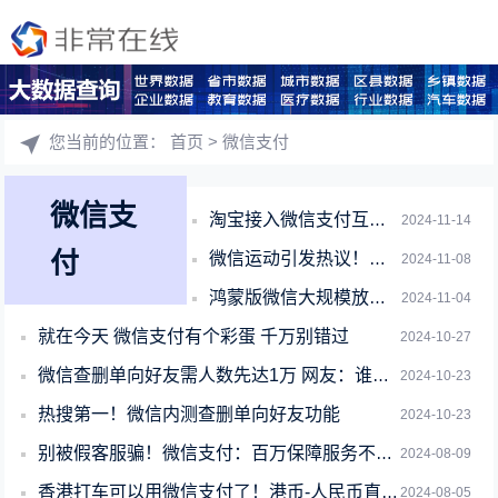
您当前的位置：
首页
> 微信支付
微信支
淘宝接入微信支付互联互通！腾讯：做了很多努力 效果非常满意
2024-11-14
付
微信运动引发热议！有网友称微信运动是一个很私密的东西
2024-11-08
鸿蒙版微信大规模放量：功能基本都有了 体验趋近完美
2024-11-04
就在今天 微信支付有个彩蛋 千万别错过
2024-10-27
微信查删单向好友需人数先达1万 网友：谁会有1万个微信好友
2024-10-23
热搜第一！微信内测查删单向好友功能
2024-10-23
别被假客服骗！微信支付：百万保障服务不收费
2024-08-09
香港打车可以用微信支付了！港币-人民币直接结算
2024-08-05