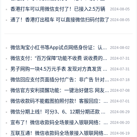
香港打车可以用微信支付了！已接入2.5万辆
2024-08-05
通了！香港打出租车 可以直接微信扫码付款了
2024-08-05
微信淘宝小红书等App试点网络身份证：认证后不再输入姓名、身份证号
2024-08-02
微信支付：“百万保障”功能不收费 说收费的都是诈骗！
2024-07-31
男子网购一块4.5万元手表 发现对方真发货 连忙报警
2024-07-31
微信回应支付页面插分付广告：非广告 针对部分用户开放
2024-07-18
微信官方安利提醒功能：一键治好健忘 网友赞“比闹钟管用”
2024-07-08
微信收款码不能截图拍照付款！客服回应：建议保存后使用
2024-07-01
微信分期上线！可分3、6、12期分期还款 消费500元以上可用
2024-06-29
宣布了！微信收款码全场景接入银联网络：今后更方便了
2024-06-20
互联互通！微信收款码全场景接入银联网络：可用云闪付扫码付款
2024-06-19