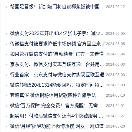
帮国足晋级！新加坡门将自家椰浆饭被中国人买空：微信支付消费笔数暴涨10倍
2024-06-12
微信支付2023年开出43.4亿张电子票：减少碳排放4.36万吨 你贡献多少
2024-06-05
传微信支付被要求降低市场份额 官方回应来了
2024-06-05
如果管好微信支付的“自动续费” 官方一文看懂
2024-06-04
京东支付、微信支付实现互联互通：合并用户超15亿
2024-06-03
行业首家！京东支付与微信支付实现互联互通
2024-06-03
微信转账520和1314能要回吗：特定时间特殊数字转账一般认定为赠与
2024-06-03
套路真深 微信揭秘信用贷款四种诈骗手法
2024-05-10
微信“百万保障”完全免费！官方提醒：无需担心到期扣费
2024-04-01
超实用！付款后微信支付还有4个隐藏服务 看看你用过几个
2024-03-27
微信“月经”提醒功能上微博热搜 网友：刚知道
2024-03-20