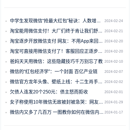
中学生发现微信“抢最大红包”秘诀：人数增多时越靠后 越容易获得手气最佳
2024-02-24
淘宝能用微信支付！大厂们终于肯让我们舒服点了
2024-02-21
淘宝逐步开放微信支付 网友：不用App来回转钱了 希望全面推广
2024-02-20
淘宝可直接用微信支付了！客服回应正逐步开放
2024-02-20
爸妈天天用微信：这些隐藏技巧千万别忘了教
2024-02-10
微信的“红包经济学”：一个封面 百亿产业链
2024-02-07
微信官方龙年头像、壁纸上线：十二生肖手捧金元宝
2024-02-02
欠债人连发20个250元：债主怒而拒收
2024-02-01
女子称使用10年微信无故被封被急哭：网友称人工多次复核 还说自己无辜
2024-01-29
微信内又多了几百万 一图教你如何在微信内使用数字人民币
2024-01-17