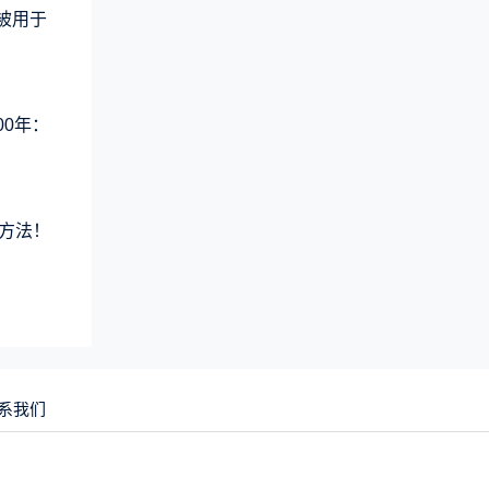
术被用于
00年：
方法！
系我们