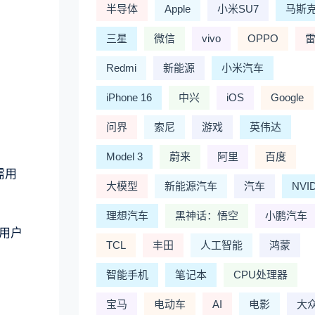
半导体
Apple
小米SU7
马斯
三星
微信
vivo
OPPO
Redmi
新能源
小米汽车
iPhone 16
中兴
iOS
Google
问界
索尼
游戏
英伟达
Model 3
蔚来
阿里
百度
需用
大模型
新能源汽车
汽车
NVI
理想汽车
黑神话：悟空
小鹏汽车
用户
TCL
丰田
人工智能
鸿蒙
智能手机
笔记本
CPU处理器
宝马
电动车
AI
电影
大