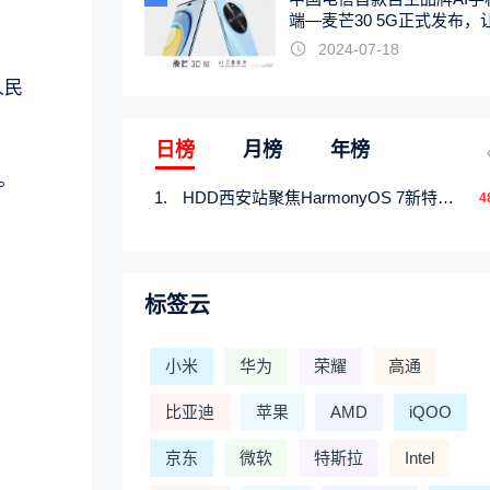
端—麦芒30 5G正式发布，
触手可及
2024-07-18
人民
日榜
月榜
年榜
。
HDD西安站聚焦HarmonyOS 7新特性，解锁从互联到智能的应用开发新范式
4
标签云
小米
华为
荣耀
高通
比亚迪
苹果
AMD
iQOO
京东
微软
特斯拉
Intel