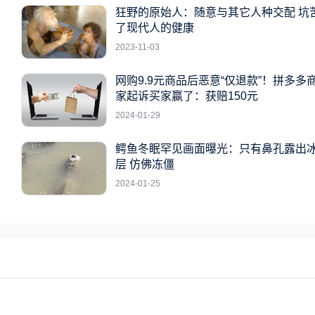
狂野的原始人：随意与其它人种交配 坑
了现代人的健康
2023-11-03
网购9.9元商品后恶意“仅退款”！拼多多
家起诉买家赢了：获赔150元
2024-01-29
鳄鱼冬眠罕见画面曝光：只有鼻孔露出
层 仿佛冻僵
2024-01-25