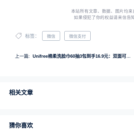
本站所有文章、数据、图片均来
如果侵犯了你的权益请来信告
标签：
微信
微信支付
上一篇:
Unifree棉柔洗脸巾60抽3包到手16.9元：双面可用 自然亲肤
相关文章
猜你喜欢