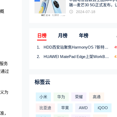
端—麦芒30 5G正式发布，
触手可及
的概
2024-07-18
日榜
月榜
年榜
HDD西安站聚焦HarmonyOS 7新特性，解锁从互联到智能的应用开发新范式
4
HUAWEI MatePad Edge上架WorkBuddy鸿蒙PC版，说话就能干活的AI办公搭子
4
服务
望通过
标签云
定义为
小米
华为
荣耀
高通
比亚迪
苹果
AMD
iQOO
送准，