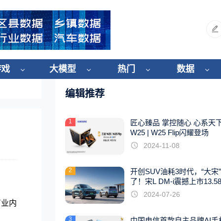
游戏
大模型
热门
数据
编辑推荐
1
匠心臻品 掌控随心 心系天
W25 | W25 Flip闪耀登场
2024-11-08
2
开创SUV油耗3时代，“大宋
了！宋L DM-i震撼上市13.5
起
2024-07-26
有业内
3
中国电信首款自主品牌AI手