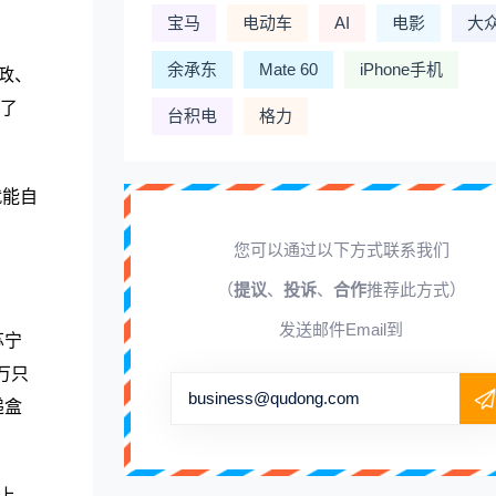
宝马
电动车
AI
电影
大
余承东
Mate 60
iPhone手机
政、
现了
台积电
格力
就能自
您可以通过以下方式联系我们
（
提议
、
投诉
、
合作
推荐此方式）
发送邮件Email到
苏宁
万只
business@qudong.com
递盒
以上，