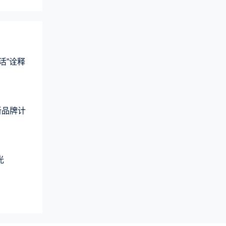
活”诠释
新品牌计
光