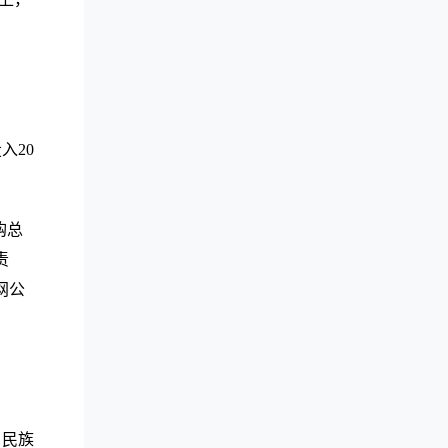
入20
购总
责
网公
、民族