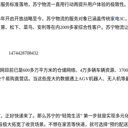
等服务标准落地，苏宁物流一直用行动再提升用户体验的极致性
14年开启开放战略至今，苏宁物流的服务对象已涵盖传统
家电
3C
普、松下、菜鸟、安利等在内2009多家综合性客户。苏宁物流
网目前已是600多万平方米的仓储网络、4万多辆车辆资源、370
2912个易购直营店。当这些庞大的数据遇上AGV机器人、无人机等
，正好快递来了。那么苏宁的“轻简生活” 第一步就是实现多元
段极大拓宽了收货场景。不想在家苦等快递，就可选择“预约配送