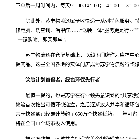
下单后一周时间内，每天9：00-14：00；14：00—18
除此外，苏宁物流还赋予收快递一系列特色服务。“苏
修电脑、洗空调、治甲醛……“送装一体”服务更是行业
“一键购物、即买即享”。
苏宁物流还在仓配基础上，以线下门店作为库存中
提商品。这些全国各地的实体门店成为苏宁物流践行“轻
笑脸计划首倡者，绿色环保先行者
最值一提的，也是苏宁在行业领先意识到的“共享漂流箱
物流首次推出可循环快递盒，之后逐渐放大共享和循环包
共享快递盒已经累计节约了650万个快递纸箱，一年可省下近
将在全国13个城市投入使用。
据官方数据，这种共享快递盒单个制作成本是 25 元，