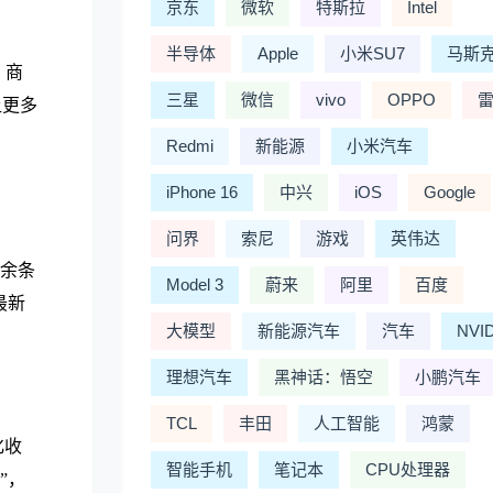
京东
微软
特斯拉
Intel
。
半导体
Apple
小米SU7
马斯
，商
三星
微信
vivo
OPPO
让更多
Redmi
新能源
小米汽车
iPhone 16
中兴
iOS
Google
问界
索尼
游戏
英伟达
0余条
Model 3
蔚来
阿里
百度
最新
大模型
新能源汽车
汽车
NVI
理想汽车
黑神话：悟空
小鹏汽车
TCL
丰田
人工智能
鸿蒙
化收
智能手机
笔记本
CPU处理器
”，