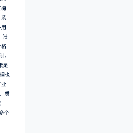
红梅
，系
多用
。张
价格
制，
素是
理也
产业
、质
优
多个