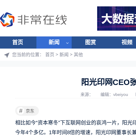
首页
新闻
图赏
视频
您当前的位置：
首页
>
新闻
>
其他
阳光印网CEO
来源：
编辑：vbeiyou
#
京东
相比如今“资本寒冬”下互联网创业的哀鸿一片，阳光印
今年4个多亿。1年时间8倍的增速，阳光印网董事长