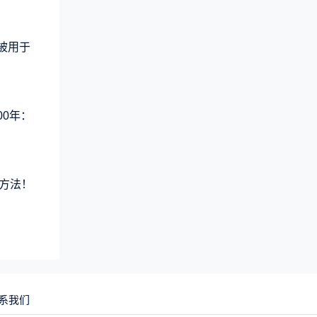
术被用于
00年：
方法！
系我们