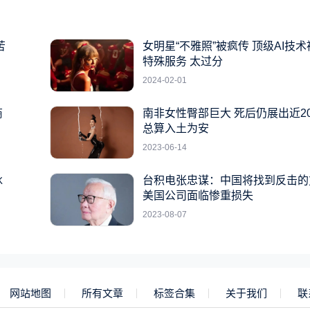
苦
女明星“不雅照”被疯传 顶级AI技
特殊服务 太过分
2024-02-01
商
南非女性臀部巨大 死后仍展出近2
总算入土为安
2023-06-14
冰
台积电张忠谋：中国将找到反击的
美国公司面临惨重损失
2023-08-07
网站地图
所有文章
标签合集
关于我们
联