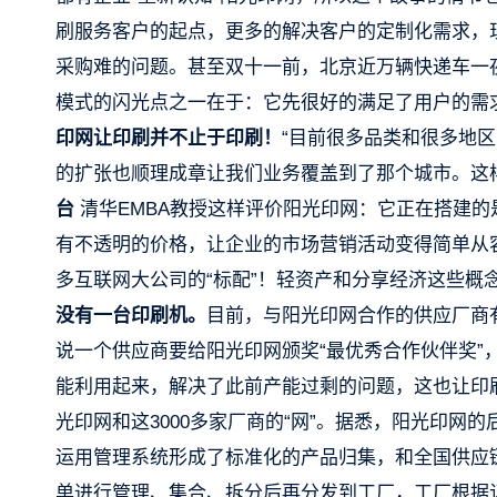
刷服务客户的起点，更多的解决客户的定制化需求，
采购难的问题。甚至双十一前，北京近万辆快递车一夜
模式的闪光点之一在于：它先很好的满足了用户的需
印网让印刷并不止于印刷！
“目前很多品类和很多地
的扩张也顺理成章让我们业务覆盖到了那个城市。这
台
清华EMBA教授这样评价阳光印网：它正在搭建的
有不透明的价格，让企业的市场营销活动变得简单从容
多互联网大公司的“标配”！轻资产和分享经济这些概
没有一台印刷机。
目前，与阳光印网合作的供应厂商有
说一个供应商要给阳光印网颁奖“最优秀合作伙伴奖
能利用起来，解决了此前产能过剩的问题，这也让印
光印网和这3000多家厂商的“网”。据悉，阳光印网
运用管理系统形成了标准化的产品归集，和全国供应
单进行管理、集合、拆分后再分发到工厂，工厂根据