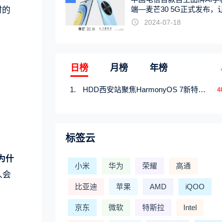
端—麦芒30 5G正式发布，
时的
触手可及
2024-07-18
日榜
月榜
年榜
HDD西安站聚焦HarmonyOS 7新特性，解锁从互联到智能的应用开发新范式
4
标签云
为什
小米
华为
荣耀
高通
人会
比亚迪
苹果
AMD
iQOO
京东
微软
特斯拉
Intel