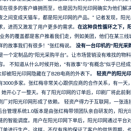
现在很多的客户蜂拥而至，也是因为阳光印网确实为他们解
之间变成天猫车，都是阳光印网的产品。” 记者发现，阳光
求，进而又激发了用户更多的需求。
在这种良性循环之下，
区业务的覆盖都是客户推着我们走，例如美团，他们在某三线
样的故事我们有很多！”张红梅说。
没有一台印机的“阳光采
是一个定制品的“阳光采购平台”。让市场营销没有难找的物
。 不知道从什么时候开始，“有故事”与“有概念”似乎已经
念却被阳光印网隐藏在了B2B电商的外表下。
轻资产的阳光
3000多家。张红梅非常关心跟供应商的合作关系，有一天
”，她开心了一整天。有了阳光印网的订单后，印刷厂将此前剩
刷厂对阳光印网形成了依赖。 轻资产得力于互联网，一张连
的后台管理系统1.0版本是由张红梅带领团队亲自研发的，阳光
链的智能调度。用户在阳光印网下单后，阳光印网通过平台
订单进行生产。这样，不仅有序的保证了客户的供货周期，