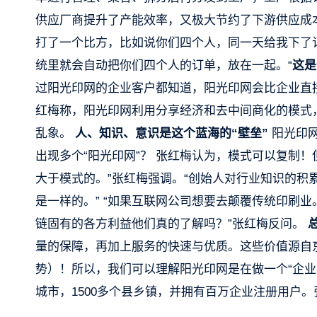
供应厂商提升了产能效率，又极大节约了下游供应成本
打了一个比方，比如说你们四个人，同一天给我下了
统里就会自动把你们四个人的订单，放在一起。“
这是
过阳光印网的企业客户都知道，阳光印网会比企业直接
红梅称，阳光印网利用分享经济和去中间商化的模式
乱象。
人、
知识
、
意识是这个蓝海的
“壁垒”
阳光印网
出现多个“阳光印网”？ 张红梅认为，模式可以复制
大于模式的。”张红梅强调。“创始人对行业知识的
是一样的。” “如果互联网公司想要去颠覆传统印刷
链固有的各方利益他们真的了解吗？”张红梅反问。
量的保障，再加上服务的快速与优质。这些价值源自
势）！所以，我们可以理解阳光印网是在做一个“企业
城市，1500多个县乡镇，并拥有百万企业注册用户