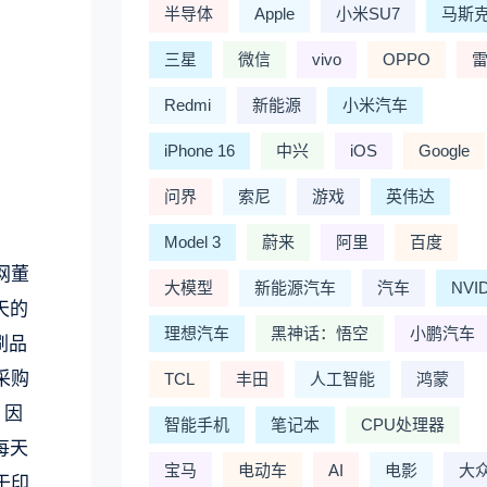
半导体
Apple
小米SU7
马斯
三星
微信
vivo
OPPO
Redmi
新能源
小米汽车
iPhone 16
中兴
iOS
Google
问界
索尼
游戏
英伟达
Model 3
蔚来
阿里
百度
网董
大模型
新能源汽车
汽车
NVI
天的
理想汽车
黑神话：悟空
小鹏汽车
刷品
采购
TCL
丰田
人工智能
鸿蒙
。因
智能手机
笔记本
CPU处理器
每天
宝马
电动车
AI
电影
大
于印