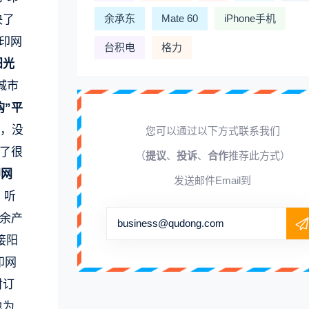
余承东
Mate 60
iPhone手机
决了
印网
台积电
格力
阳光
城市
购”平
料，没
您可以通过以下方式联系我们
成了很
（
提议
、
投诉
、
合作
推荐此方式）
印网
发送邮件Email到
，听
余产
business@qudong.com
接阳
印网
对订
也为