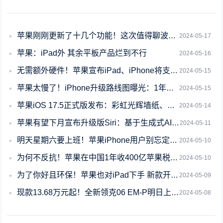
苹果刚刚更新了十几个功能！这次值得聊波大的
2024-05-17
苹果：iPad外 其余平板产品烂到不行
2024-05-16
无需额外硬件！苹果宣布iPad、iPhone将支持眼动追踪
2024-05-15
苹果太慢了！iPhone升级路线图曝光：1年后才配12G内存 2026年有折叠屏
2024-05-15
苹果iOS 17.5正式版发布：彩虹光辉墙纸、欧盟侧载正式上线
2024-05-14
苹果有望下月宣布升级版Siri：基于生成式AI打造 能连续聊天了
2024-05-11
明天星期六要上班！苹果iPhone用户别忘定闹钟
2024-05-10
为何不反抗！苹果在中国1年收400亿苹果税：抽佣率仍为全球最高标准
2024-05-10
为了你好且环保！苹果也对iPad下手 新款开始不附赠充电器
2024-05-09
现款13.68万元起！全新领克06 EM-P明日上市：外观配色全部换新
2024-05-08