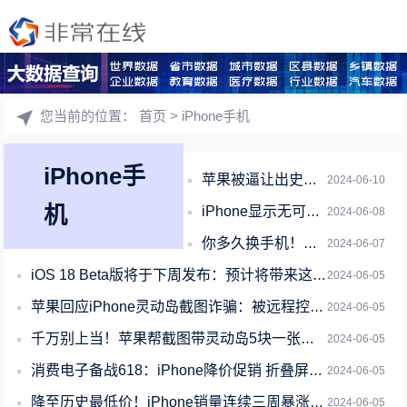
您当前的位置：
首页
> iPhone手机
iPhone手
苹果被逼让出史上最大力度降价！现在的iPhone 15系列值得买吗
2024-06-10
机
iPhone显示无可用SIM卡引热议 苹果：按照这几个步骤操作
2024-06-08
你多久换手机！中国高端手机市场最新排名：苹果1季度暴跌25% 华为增67%
2024-06-07
iOS 18 Beta版将于下周发布：预计将带来这25项新功能
2024-06-05
苹果回应iPhone灵动岛截图诈骗：被远程控制可第一时间联系客服
2024-06-05
千万别上当！苹果帮截图带灵动岛5块一张其实是骗局：远程锁卖家手机
2024-06-05
消费电子备战618：iPhone降价促销 折叠屏受捧 AI终端尚需市场培育
2024-06-05
降至历史最低价！iPhone销量连续三周暴涨 苹果已重回中国第一
2024-06-05