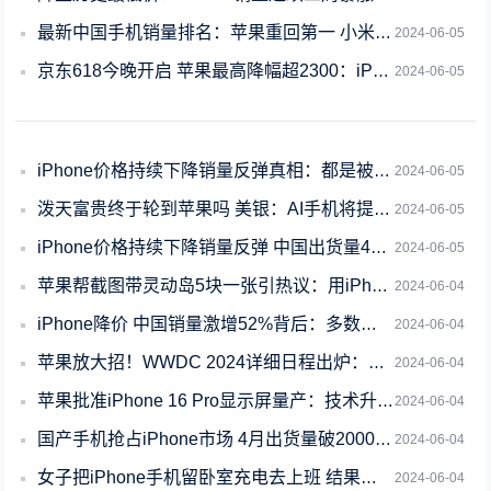
最新中国手机销量排名：苹果重回第一 小米升至第三
2024-06-05
京东618今晚开启 苹果最高降幅超2300：iPhone 15 Pro起售价跌破
2024-06-05
iPhone价格持续下降销量反弹真相：都是被中国手机逼的 遭华为荣耀OV前后夹击
2024-06-05
泼天富贵终于轮到苹果吗 美银：AI手机将提振股价上涨20%
2024-06-05
iPhone价格持续下降销量反弹 中国出货量4月激增52%：国人对苹果降价诚意认
2024-06-05
苹果帮截图带灵动岛5块一张引热议：用iPhone是高人一等吗
2024-06-04
iPhone降价 中国销量激增52%背后：多数国人愿花费4千+买手机
2024-06-04
苹果放大招！WWDC 2024详细日程出炉：史上最强iOS 18来了
2024-06-04
苹果批准iPhone 16 Pro显示屏量产：技术升级 边框变窄
2024-06-04
国产手机抢占iPhone市场 4月出货量破2000万部 占比创今年新高
2024-06-04
女子把iPhone手机留卧室充电去上班 结果把家烧了
2024-06-04