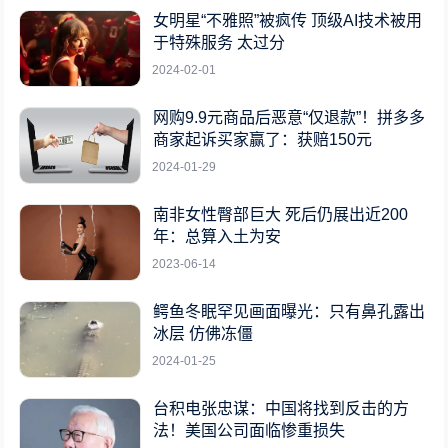
女明星“不雅照”被疯传 顶级AI技术被用
于特殊服务 太过分
2024-02-01
网购9.9元商品后恶意“仅退款”！拼多多
商家起诉买家赢了：获赔150元
2024-01-29
南非女性臀部巨大 死后仍展出近200
年：总算入土为安
2023-06-14
鳄鱼冬眠罕见画面曝光：只有鼻孔露出
冰层 仿佛冻僵
2024-01-25
台积电张忠谋：中国将找到反击的方
法！美国公司面临惨重损失