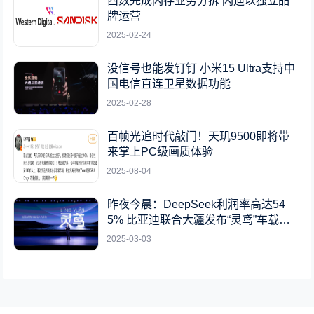
西数完成闪存业务分拆 闪迪以独立品
牌运营
2025-02-24
没信号也能发钉钉 小米15 Ultra支持中
国电信直连卫星数据功能
2025-02-28
百帧光追时代敲门！天玑9500即将带
来掌上PC级画质体验
2025-08-04
昨夜今晨：DeepSeek利润率高达54
5% 比亚迪联合大疆发布“灵鸢”车载无
人机系统
2025-03-03