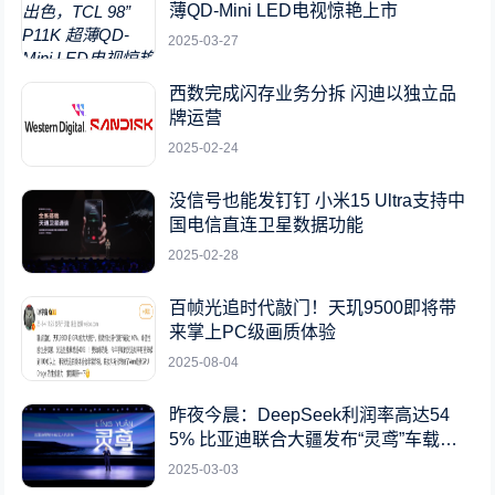
薄QD-Mini LED电视惊艳上市
2025-03-27
西数完成闪存业务分拆 闪迪以独立品
牌运营
2025-02-24
没信号也能发钉钉 小米15 Ultra支持中
国电信直连卫星数据功能
2025-02-28
百帧光追时代敲门！天玑9500即将带
来掌上PC级画质体验
2025-08-04
昨夜今晨：DeepSeek利润率高达54
5% 比亚迪联合大疆发布“灵鸢”车载无
人机系统
2025-03-03