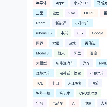
半导体
Apple
小米SU7
马斯
三星
微信
vivo
OPPO
Redmi
新能源
小米汽车
iPhone 16
中兴
iOS
Google
问界
索尼
游戏
英伟达
Model 3
蔚来
阿里
百度
大模型
新能源汽车
汽车
NVI
理想汽车
黑神话：悟空
小鹏汽车
TCL
丰田
人工智能
鸿蒙
智能手机
笔记本
CPU处理器
宝马
电动车
AI
电影
大