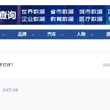
品牌
汽车
人物
不打烊”！
2018
共
1
页
1
条