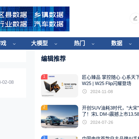
游戏
大模型
热门
数据
编辑推荐
1
匠心臻品 掌控随心 心系天
-02-08
W25 | W25 Flip闪耀登场
2024-11-08
2
开创SUV油耗3时代，“大宋
了！宋L DM-i震撼上市13.5
起
2024-07-26
3
中国电信首款自主品牌AI手