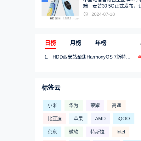
端—麦芒30 5G正式发布，
触手可及
2024-07-18
日榜
月榜
年榜
HDD西安站聚焦HarmonyOS 7新特性，解锁从互联到智能的应用开发新范式
4
标签云
小米
华为
荣耀
高通
比亚迪
苹果
AMD
iQOO
京东
微软
特斯拉
Intel