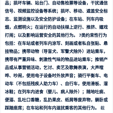
品；损坏车辆、站台门、自动售检票等设备，干扰通信
信号、视频监控设备等系统；损坏、移动、遮盖安全标
志、监测设施以及安全防护设备；在车站、列车内吸
烟，点燃明火；在运行的自动扶梯上逆行、推挤、嬉戏
打闹；以及影响运营安全的其他行为。
7类约束性行为
包括：在车站或者列车内涂写、刻画或者私自张贴、悬
挂物品；携带动物（导盲犬、军警犬除外）进站乘车，
携带有严重异味、刺激性气味的物品进站乘车；推销产
品或从事营销活动，乞讨、卖艺及歌舞表演，大声喧
哗、吵闹，使用电子设备时外放声音；骑行平衡车、电
动车（不包括残疾人助力车）、自行车，使用滑板、溜
冰鞋；在列车内进食（婴儿、病人除外）；随地吐痰、
便溺、乱吐口香糖，乱扔果皮、纸屑等废弃物，躺卧或
踩踏座席；在车站和列车内滋扰乘客的其他行为。
截