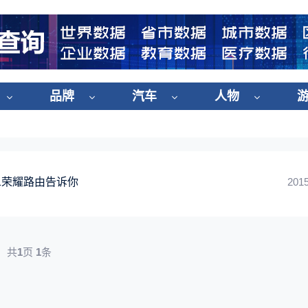
品牌
汽车
人物
.31荣耀路由告诉你
2015
共
1
页
1
条