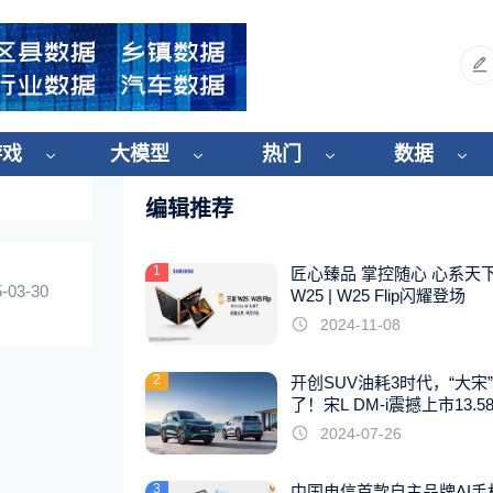
游戏
大模型
热门
数据
编辑推荐
1
匠心臻品 掌控随心 心系天
-03-30
W25 | W25 Flip闪耀登场
2024-11-08
2
开创SUV油耗3时代，“大宋
了！宋L DM-i震撼上市13.5
起
2024-07-26
3
中国电信首款自主品牌AI手