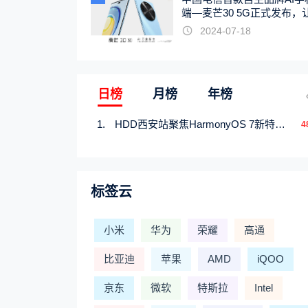
端—麦芒30 5G正式发布，
触手可及
2024-07-18
日榜
月榜
年榜
HDD西安站聚焦HarmonyOS 7新特性，解锁从互联到智能的应用开发新范式
4
标签云
小米
华为
荣耀
高通
比亚迪
苹果
AMD
iQOO
京东
微软
特斯拉
Intel