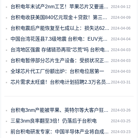
台积电年末试产2nm工艺！苹果芯片又要遥遥领先了
2024-04-12
台积电收获美国840亿元现金＋贷款！第三座晶圆厂超越2nm
2024-04-09
台积电震后产能恢复至七成以上：损失达6200万美元
2024-04-06
中国台湾花莲县7.3级地震 台积电：EUV光刻机等设备无受损
2024-04-04
台湾地区强震 存储链恐再现“芯荒”吗 台积电、联电回应！
2024-04-03
台积电暂停部分芯片生产设备：受损状况正在清查
2024-04-03
全球芯片代工厂份额出炉：台积电位居第一
2024-04-03
芯片需求太旺盛！台积电计划招聘2.3万名员工
2024-03-31
台积电3nm产能被苹果、英特尔等大客户狂抢！收入持续增长
2024-03-26
三星3nm良率翻至3倍！仍落后于台积电
2024-03-25
前台积电研发专家：中国半导体产业将自成体系 但难与全球生态竞争
2024-03-23