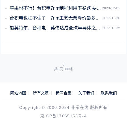
苹果也不行！台积电7nm制程利用率暴跌 要降价10%背后：痛失第二大客户华为
2023-12-01
台积电也扛不住了！7nm工艺无奈降价最多10％
2023-11-30
超英特尔、台积电：英伟达成全球半导体之王 营收行业第一
2023-11-25
3
共
8
页
380
条
网站地图
所有文章
标签合集
关于我们
联系我们
Copyright © 2000-2024 非常在线 版权所有
京ICP备17065155号-4