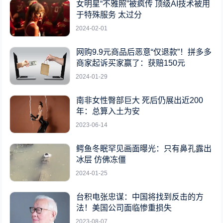
女明星“不雅照”被疯传 顶级AI技术被用
于特殊服务 太过分
2024-02-01
网购9.9元商品后恶意“仅退款”！拼多多
商家起诉买家赢了：获赔150元
2024-01-29
南非女性臀部巨大 死后仍展出近200
年：总算入土为安
2023-06-14
鳄鱼冬眠罕见画面曝光：只有鼻孔露出
冰层 仿佛冻僵
2024-01-25
台积电张忠谋：中国将找到反击的方
法！美国公司面临惨重损失
2023-08-07