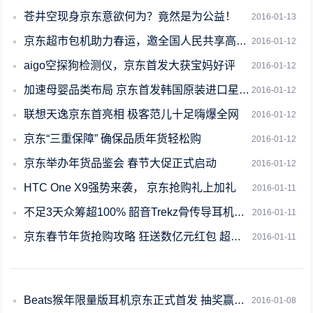
苍井空现身京东意欲何为？竟然是为公益！
2016-01-13
京东超市包机助力春运，邀全国人民共享高品质生活
2016-01-12
aigo空探狗检测仪，京东首发大获宝妈好评
2016-01-12
加速母婴品类布局 京东首发韩国原装进口星倍能奶粉
2016-01-12
联想天逸京东首亮相 极客范儿十足嗨爆全网
2016-01-12
京东“三重保障” 确保品质年货轻松购
2016-01-12
京东举办年货品鉴会 春节大促正式启动
2016-01-12
HTC One X9强势来袭， 京东抢购礼上加礼
2016-01-11
不足3天众筹超100% 韶音Trekz骨传导耳机打响京东众筹第一炮
2016-01-11
京东春节年货抢购攻略 狂送数亿元红包 超值商品1元秒杀
2016-01-11
Beats猴年限量版耳机京东正式首发 抽奖赢大红包
2016-01-08