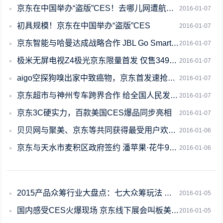
京东在中国举办“盗版”CES！去哪儿网遭航企围堵服软
2016-01-07
初具规模！京东在中国举办“盗版”CES
2016-01-07
京东智能与哈曼达成战略合作 JBL Go Smart智能音箱亮相CES
2016-01-07
极米无屏电视Z4极光京东限量首发 仅售3499元
2016-01-07
aigo空探狗嗅出家中致癌物，京东首发速抢可免单
2016-01-07
京东超市与神州专车跨界合作 给全国人民发红包
2016-01-07
京东3C硬实力，百款美国CES爆品同步亮相
2016-01-07
贝贝网与聚美、京东等共同获得最受用户欢迎应用奖
2016-01-06
京东与天水市麦积区政府签约 潘苹果·花牛9粒装独家授权首发
2016-01-06
2015产品众筹行业大盘点：七大众筹玩法 京东成创新之最
2016-01-05
国内感受CES火爆现场 京东线下展会叫板美国
2016-01-05