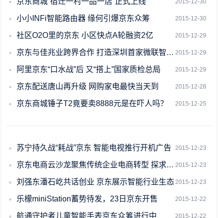
京东商城“宿迁一村一品一店”正式上线
2015-12-30
小小INFi智能路由器 缘何引爆京东众筹
2015-12-30
社区O2O里的京东 小区快点A轮融资2亿
2015-12-29
京东与佳兆业跨界合作 打造深圳首家微联智能家居体验馆
2015-12-29
阿里京东“口水战”后 又“搭上”国家质检总局
2015-12-29
京东配送唐山再升级 网购家电最快当天到
2015-12-28
京东商城锤子T2竟要卖8888元是在吓人吗？
2015-12-25
苏宁持久战“耗战”京东 智能电视推行开机广告
2015-12-23
京东电商云沙龙聚焦传统企业电商转型 探求机会与模式
2015-12-23
刘强东潘石屹共话创业 京东展示智能行业生态
2015-12-23
乐檬miniStation蓄势待发，23日京东开售
2015-12-22
航通守护者儿童智能手表京东众筹进行中
2015-12-22