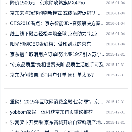
降价1500元！京东助攻魅族MX4Pro
2016-01-04
京东来点玩转购物新模式 或成品牌促销“开挂神器”
2016-01-04
CES2016看点：京东智能JD+音频解决方案牵手哈曼
2016-01-04
线上线下融合轻松享购全球 京东助力“北京市进口商品购物节”
2016-01-04
阳光印网CEO张红梅：做印刷业的京东
2016-01-04
京东擅自取消用户订单!努比亚19亿引入苏宁战略投资
2015-12-31
“京东品质屋”亮相世贸天阶 品质生活触手可及
2015-12-31
京东为何擅自取消用户订单 因订单太多？
2015-12-31
重磅！2015年互联网消费金融七宗“罪”，京东居然占6项！
2015-12-31
yobbom家娱一体机获京东首页重磅推荐
2015-12-31
沙窝萝卜开卖啦 京东商城开启自营鲜蔬产地直供
2015-12-31